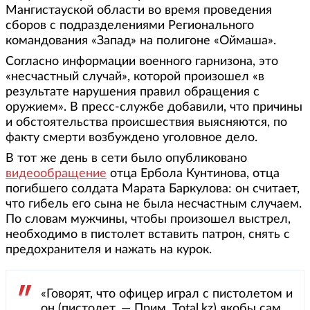
Мангистауской области во время проведения
сборов с подразделениями Регионального
командования «Запад» на полигоне «Оймаша».
Согласно информации военного гарнизона, это
«несчастный случай», которой произошел «в
результате нарушения правил обращения с
оружием». В пресс-службе добавили, что причины
и обстоятельства происшествия выясняются, по
факту смерти возбуждено уголовное дело.
В тот же день в сети было опубликовано
видеообращение
отца Ербола Кунтинова, отца
погибшего солдата Марата Баркулова: он считает,
что гибель его сына не была несчастным случаем.
По словам мужчины, чтобы произошел выстрел,
необходимо в пистолет вставить патрон, снять с
предохранителя и нажать на курок.
«Говорят, что офицер играл с пистолетом и
он (пистолет. — Прим. Total.kz) якобы сам