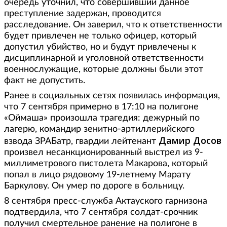
очередь уточнил, что совершивший данное
преступление задержан, проводится
расследование. Он заверил, что к ответственности
будет привлечен не только офицер, который
допустил убийство, но и будут привлечены к
дисциплинарной и уголовной ответственности
военнослужащие, которые должны были этот
факт не допустить.
Ранее в социальных сетях появилась информация,
что 7 сентября примерно в 17:10 на полигоне
«Оймаша» произошла трагедия: дежурный по
лагерю, командир зенитно-артиллерийского
Дамир Досов
взвода ЗРАБатр, гвардии лейтенант
произвел несанкционированный выстрел из 9-
миллиметрового пистолета Макарова, который
попал в лицо рядовому 19-летнему Марату
Баркулову. Он умер по дороге в больницу.
8 сентября пресс-служба Актауского гарнизона
подтвердила, что 7 сентября солдат-срочник
получил смертельное ранение на полигоне в