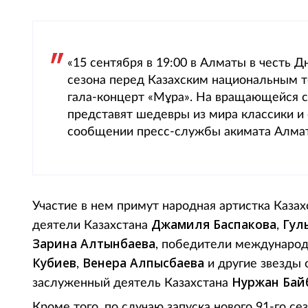
«15 сентября в 19:00 в Алматы в честь Д
сезона перед Казахским национальным т
гала-концерт «Мұра». На вращающейся 
представят шедевры из мира классики и 
сообщении пресс-службы акимата Алма
Участие в нем примут народная артистка Каза
Джамиля Баспакова
Гул
деятели Казахстана
,
Зарина Алтынбаева
, победители междунаро
Кубиев
Венера Алпысбаева
,
и другие звезды 
Нуржан Бай
заслуженный деятель Казахстана
Кроме того, по случаю запуска нового 91-го с