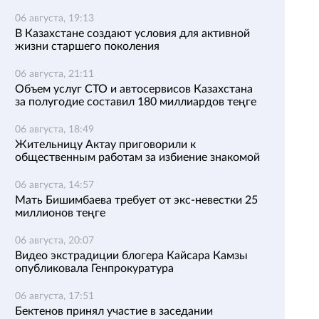
06 августа, 19:13
В Казахстане создают условия для активной
жизни старшего поколения
06 августа, 21:11
Объем услуг СТО и автосервисов Казахстана
за полугодие составил 180 миллиардов теңге
06 августа, 18:49
Жительницу Актау приговорили к
общественным работам за избиение знакомой
06 августа, 14:57
Мать Бишимбаева требует от экс-невестки 25
миллионов теңге
06 августа, 20:07
Видео экстрадиции блогера Кайсара Камзы
опубликовала Генпрокуратура
06 августа, 17:51
Бектенов принял участие в заседании