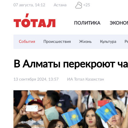
07 августа, 14:12
Астана
+25
ПОЛИТИКА
ЭКОНО
События
Происшествия
Жизнь
Культура
Р
В Алматы перекроют ча
13 сентября 2024, 13:57
ИА Тотал Казахстан