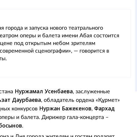
ня города и запуска нового театрального
еатром оперы и балета имени Абая состоится
сцене под открытым небом зрителям
современной сценографии», — говорится в
ты.
Нуржамал Усенбаева
хстана
, заслуженные
ьзат Даурбаева
, обладатель ордена «Құрмет»
Нуржан Бажекенов
Фархад
дных конкурсов
,
оперы и балета. Дирижер гала-концерта –
босынов
.
езона и Дня города жителям и гостям подарят