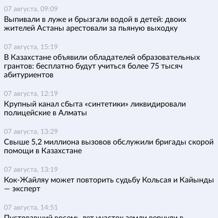
07 августа, 09:09
Выпивали в луже и брызгали водой в детей: двоих
жителей Астаны арестовали за пьяную выходку
07 августа, 15:19
В Казахстане объявили обладателей образовательных
грантов: бесплатно будут учиться более 75 тысяч
абитуриентов
07 августа, 12:19
Крупный канал сбыта «синтетики» ликвидировали
полицейские в Алматы
07 августа, 13:29
Свыше 5,2 миллиона вызовов обслужили бригады скорой
помощи в Казахстане
07 августа, 13:19
Кок-Жайляу может повторить судьбу Кольсая и Кайынды
— эксперт
07 августа, 14:51
Пустовавший восемь лет участок земли вернули в