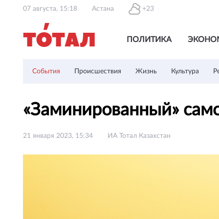
07 августа, 15:18
Астана
+23
ПОЛИТИКА
ЭКОНО
События
Происшествия
Жизнь
Культура
Р
«Заминированный» само
21 января 2023, 15:34
ИА Тотал Казахстан