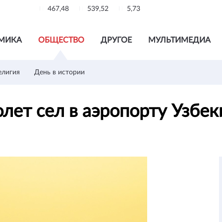
467,48
539,52
5,73
МИКА
ОБЩЕСТВО
ДРУГОЕ
МУЛЬТИМЕДИА
елигия
День в истории
лет сел в аэропорту Узбе