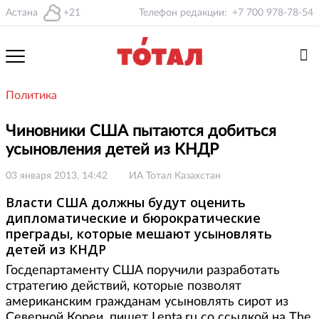
Астана
+21
Телефон редакции:
+7 700 978-78-54
Политика
Чиновники США пытаются добиться
усыновления детей из КНДР
03 января 2013, 14:42
ИА Тотал Казахстан
Власти США должны будут оценить
дипломатические и бюрократические
преграды, которые мешают усыновлять
детей из КНДР
Госдепартаменту США поручили разработать
стратегию действий, которые позволят
американским гражданам усыновлять сирот из
Северной Кореи, пишет Lenta.ru со ссылкой на The