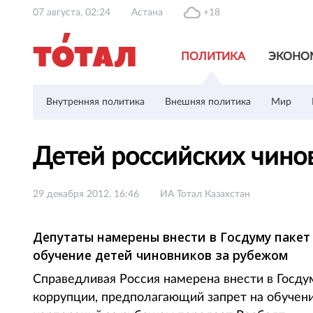
07 августа, 02:24
Астана
+18
ПОЛИТИКА
ЭКОНО
Внутренняя политика
Внешняя политика
Мир
Детей российских чинов
29 декабря 2012, 16:46
ИА Тотал Казахстан
Депутаты намерены внести в Госдуму паке
обучение детей чиновников за рубежом
Справедливая Россия намерена внести в Госду
коррупции, предполагающий запрет на обучени