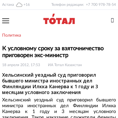
Астана
+16
Телефон редакции:
+7 700 978-78-54
Политика
К условному сроку за взяточничество
приговорен экс-министр
18 апреля 2012, 17:53
ИА Тотал Казахстан
Хельсинский уездный суд приговорил
бывшего министра иностранных дел
Финляндии Илкка Канерва к 1 году и 3
месяцам условного заключения
Хельсинский уездный суд приговорил бывшего
министра иностранных дел Финляндии Илкка
Канерва к 1 году и 3 месяцам условного
заключения. Такое наказание служители фемиды