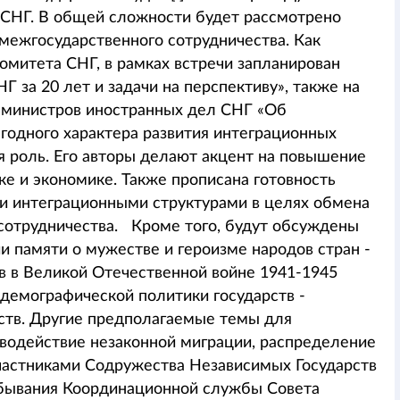
 СНГ. В общей сложности будет рассмотрено
межгосударственного сотрудничества. Как
омитета СНГ, в рамках встречи запланирован
 за 20 лет и задачи на перспективу», также на
а министров иностранных дел СНГ «Об
одного характера развития интеграционных
я роль. Его авторы делают акцент на повышение
ке и экономике. Также прописана готовность
ми интеграционными структурами в целях обмена
сотрудничества. Кроме того, будут обсуждены
и памяти о мужестве и героизме народов стран -
в в Великой Отечественной войне 1941-1945
 демографической политики государств -
ств. Другие предполагаемые темы для
иводействие незаконной миграции, распределение
частниками Содружества Независимых Государств
ебывания Координационной службы Совета