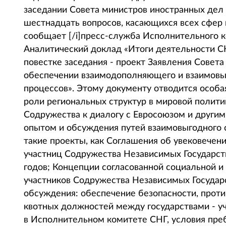
заседании Совета министров иностранных дел
шестнадцать вопросов, касающихся всех сфер 
сообщает [/i]пресс-служба Исполнительного к
Аналитический доклад «Итоги деятельности СНГ
повестке заседания - проект Заявления Совет
обеспечении взаимодополняющего и взаимовыг
процессов». Этому документу отводится особа
роли региональных структур в мировой полити
Содружества к диалогу с Евросоюзом и други
опытом и обсуждения путей взаимовыгодного 
такие проекты, как Соглашения об увековечени
участниц Содружества Независимых Государст
годов; Концепции согласованной социальной и
участников Содружества Независимых Государ
обсуждения: обеспечение безопасности, прот
квотных должностей между государствами - у
в Исполнительном комитете СНГ, условия пр