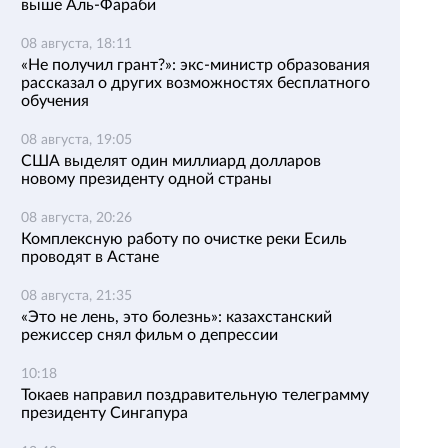
выше Аль-Фараби
08 августа, 18:11
«Не получил грант?»: экс-министр образования
рассказал о других возможностях бесплатного
обучения
08 августа, 19:05
США выделят один миллиард долларов
новому президенту одной страны
08 августа, 20:26
Комплексную работу по очистке реки Есиль
проводят в Астане
08 августа, 21:35
«Это не лень, это болезнь»: казахстанский
режиссер снял фильм о депрессии
10:18
Токаев направил поздравительную телеграмму
президенту Сингапура