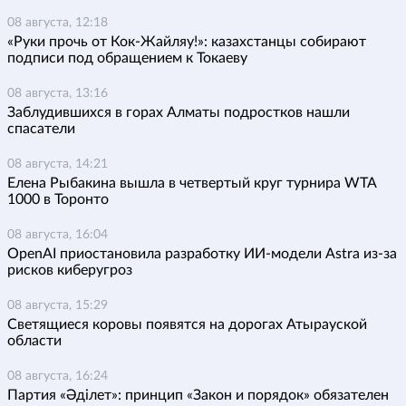
08 августа, 12:18
«Руки прочь от Кок-Жайляу!»: казахстанцы собирают
подписи под обращением к Токаеву
08 августа, 13:16
Заблудившихся в горах Алматы подростков нашли
спасатели
08 августа, 14:21
Елена Рыбакина вышла в четвертый круг турнира WTA
1000 в Торонто
08 августа, 16:04
OpenAI приостановила разработку ИИ-модели Astra из-за
рисков киберугроз
08 августа, 15:29
Светящиеся коровы появятся на дорогах Атырауской
области
08 августа, 16:24
Партия «Әділет»: принцип «Закон и порядок» обязателен