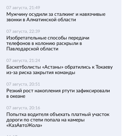
07 августа, 21:49
Мужчину осудили за сталкинг и навязчивые
звонки в Алматинской области
07 августа, 22:39
Изобретательные способы передачи
телефонов в колонию раскрыли в
Павлодарской области
07 августа, 21:24
Баскетболисты «Астаны» обратились к Токаеву
из-за риска закрытия команды
07 августа, 20:51
Резкий рост накопления ртути зафиксировали
в океане
07 августа, 20:16
Попытка водителя объехать платный участок
дороги по степи попала на камеры
«КазАвтоЖола»