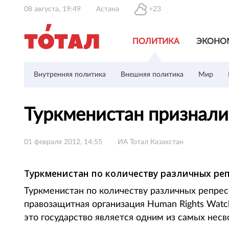
08 августа, 19:49
Астана
+23
ПОЛИТИКА
ЭКОНО
Внутренняя политика
Внешняя политика
Мир
Туркменистан признали
01 февраля 2012, 14:55
ИА Тотал Казахстан
Туркменистан по количеству различных ре
Туркменистан по количеству различных репре
правозащитная организация Human Rights Watch
это государство является одним из самых несв