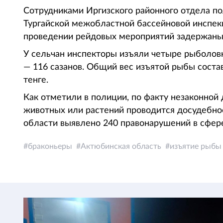
Сотрудниками Иргизского районного отдела п
Тургайской межобластной бассейновой инспекц
проведении рейдовых мероприятий задержаны
У сельчан инспекторы изъяли четыре рыболов
— 116 сазанов. Общий вес изъятой рыбы соста
тенге.
Как отметили в полиции, по факту незаконной
животных или растений проводится досудебное
области выявлено 240 правонарушений в сфер
браконьеры
Актюбинская область
изъятие рыбы