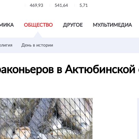
469,93
541,64
5,71
МИКА
ОБЩЕСТВО
ДРУГОЕ
МУЛЬТИМЕДИА
елигия
День в истории
браконьеров в Актюбинской