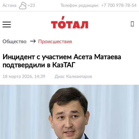
Астана
+23
Телефон редакции:
+7 700 978-78-54
→
Общество
Происшествия
Инцидент с участием Асета Матаева
подтвердили в КазТАГ
18 марта 2026, 14:39
Диас Калиакпаров