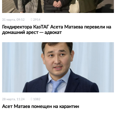
31 марта, 09:52
2914
Гендиректора КазТАГ Асета Матаева перевели на
домашний арест ─ адвокат
28 марта, 11:24
1082
Асет Матаев помещен на карантин