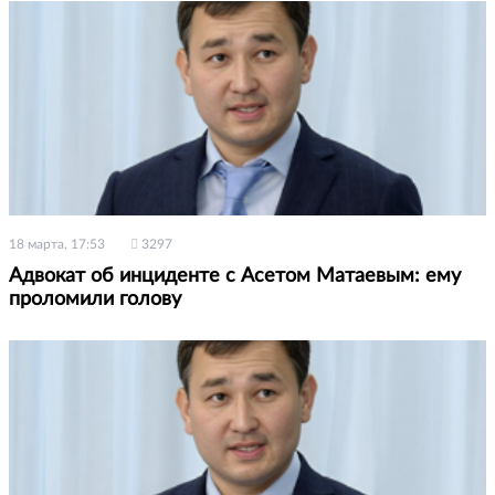
18 марта, 17:53
3297
Адвокат об инциденте с Асетом Матаевым: ему
проломили голову