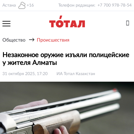
Астана
+16
Телефон редакции:
+7 700 978-78-54
→
Общество
Происшествия
Незаконное оружие изъяли полицейские
у жителя Алматы
31 октября 2025, 17:20
ИА Тотал Казахстан