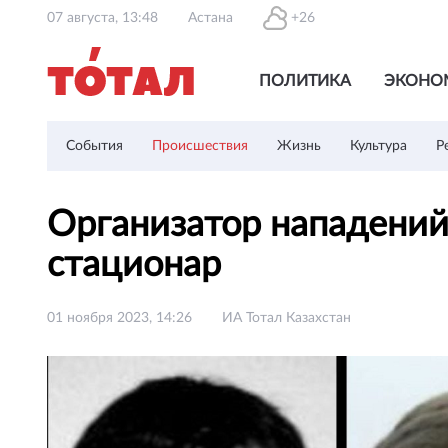
07 августа, 13:48
Астана
+26
ПОЛИТИКА
ЭКОНО
События
Происшествия
Жизнь
Культура
Р
Организатор нападений
стационар
01 ноября 2023, 14:26
ИА Тотал Казахстан