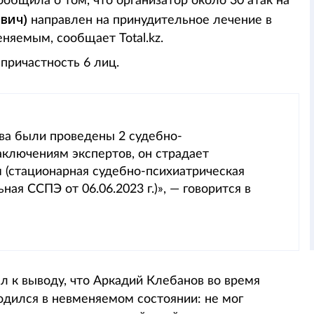
общила о том, что организатор около 30 атак на
вич)
направлен на принудительное лечение в
еняемым, сообщает Total.kz.
причастность 6 лиц.
ва были проведены 2 судебно-
аключениям экспертов, он страдает
 (стационарная судебно-психиатрическая
ная ССПЭ от 06.06.2023 г.)», — говорится в
л к выводу, что Аркадий Клебанов во время
дился в невменяемом состоянии: не мог