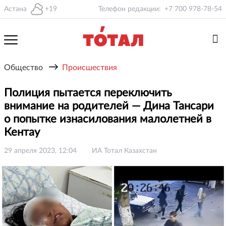
Астана
+19
Телефон редакции:
+7 700 978-78-54
→
Общество
Происшествия
Полиция пытается переключить
внимание на родителей — Дина Тансари
о попытке изнасилования малолетней в
Кентау
29 апреля 2023, 12:04
ИА Тотал Казахстан