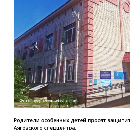
Фото: ayagozuod.wixsite.com
Родители особенных детей просят защитит
Аягозского спеццентра.