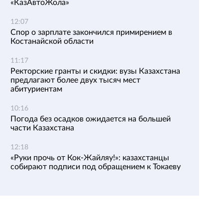
«КазАвтоЖола»
12:07
Спор о зарплате закончился примирением в
Костанайской области
11:17
Ректорские гранты и скидки: вузы Казахстана
предлагают более двух тысяч мест
абитуриентам
10:16
Погода без осадков ожидается на большей
части Казахстана
12:18
«Руки прочь от Кок-Жайляу!»: казахстанцы
собирают подписи под обращением к Токаеву