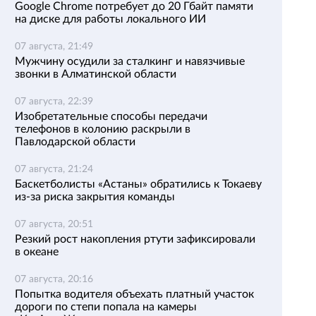
Google Chrome потребует до 20 Гбайт памяти
на диске для работы локального ИИ
07 августа, 21:49
Мужчину осудили за сталкинг и навязчивые
звонки в Алматинской области
07 августа, 22:39
Изобретательные способы передачи
телефонов в колонию раскрыли в
Павлодарской области
07 августа, 21:24
Баскетболисты «Астаны» обратились к Токаеву
из-за риска закрытия команды
07 августа, 20:51
Резкий рост накопления ртути зафиксировали
в океане
07 августа, 20:16
Попытка водителя объехать платный участок
дороги по степи попала на камеры