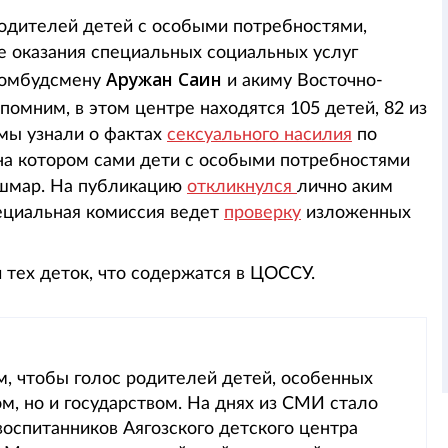
родителей детей с особыми потребностями,
е оказания специальных социальных услуг
Аружан Саин
 омбудсмену
и акиму Восточно-
апомним, в этом центре находятся 105 детей, 82 из
 мы узнали о фактах
сексуального насилия
по
на котором сами дети с особыми потребностями
ошмар. На публикацию
откликнулся
лично аким
ециальная комиссия ведет
проверку
изложенных
и тех деток, что содержатся в ЦОССУ.
м, чтобы голос родителей детей, особенных
м, но и государством. На днях из СМИ стало
воспитанников Аягозского детского центра