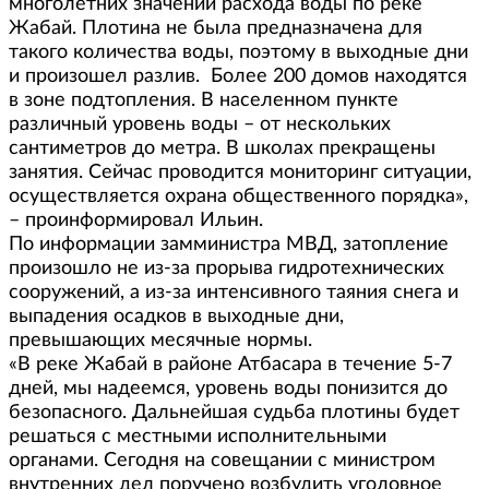
многолетних значений расхода воды по реке
Жабай. Плотина не была предназначена для
такого количества воды, поэтому в выходные дни
и произошел разлив. Более 200 домов находятся
в зоне подтопления. В населенном пункте
различный уровень воды – от нескольких
сантиметров до метра. В школах прекращены
занятия. Сейчас проводится мониторинг ситуации,
осуществляется охрана общественного порядка»,
– проинформировал Ильин.
По информации замминистра МВД, затопление
произошло не из-за прорыва гидротехнических
сооружений, а из-за интенсивного таяния снега и
выпадения осадков в выходные дни,
превышающих месячные нормы.
«В реке Жабай в районе Атбасара в течение 5-7
дней, мы надеемся, уровень воды понизится до
безопасного. Дальнейшая судьба плотины будет
решаться с местными исполнительными
органами. Сегодня на совещании с министром
внутренних дел поручено возбудить уголовное