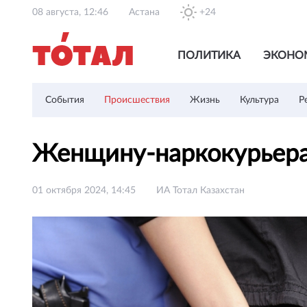
08 августа, 12:46
Астана
+24
ПОЛИТИКА
ЭКОНО
События
Происшествия
Жизнь
Культура
Р
Женщину-наркокурьера
01 октября 2024, 14:45
ИА Тотал Казахстан