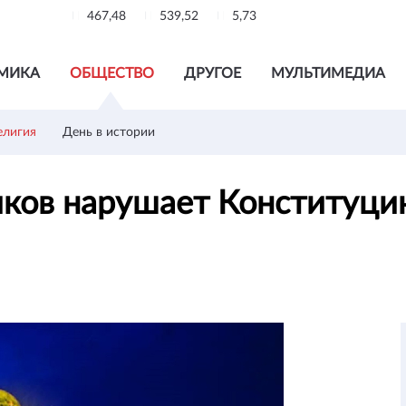
467,48
539,52
5,73
МИКА
ОБЩЕСТВО
ДРУГОЕ
МУЛЬТИМЕДИА
елигия
День в истории
ков нарушает Конституци