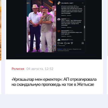
Религия
04 августа, 12:52
«Ұрғашылар мен еркектер»: АП отреагировала
на скандальную проповедь на тое в Жетысае