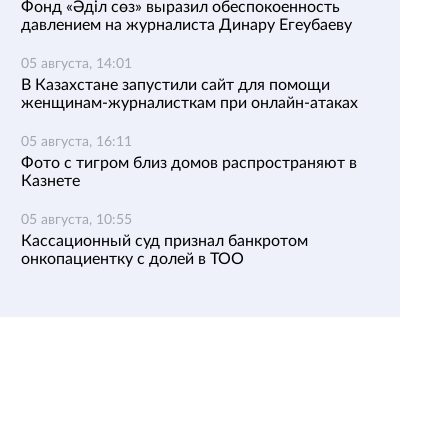
Фонд «Әділ сөз» выразил обеспокоенность
давлением на журналиста Динару Егеубаеву
05 августа, 14:01
В Казахстане запустили сайт для помощи
женщинам-журналисткам при онлайн-атаках
05 августа, 16:11
Фото с тигром близ домов распространяют в
Казнете
05 августа, 10:55
Кассационный суд признал банкротом
онкопациентку с долей в ТОО