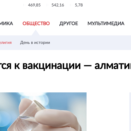
469,85
542,16
5,78
МИКА
ОБЩЕСТВО
ДРУГОЕ
МУЛЬТИМЕДИА
елигия
День в истории
тся к вакцинации — алмат