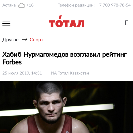
Астана
+18
Телефон редакции:
+7 700 978-78-54
→
Другое
Спорт
Хабиб Нурмагомедов возглавил рейтинг
Forbes
25 июля 2019, 14:31
ИА Тотал Казахстан