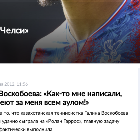
«Челси»
а
я 2012, 11:56
Воскобоева: «Как-то мне написали,
еют за меня всем аулом!»
а то, что казахстанская теннисистка Галина Воскобоева
 удачно сыграла на «Ролан Гаррос», главную задачу
 фактически выполнила