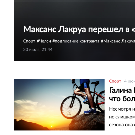
Максанс Лакруа перешел в 
Спорт
Челси
подписание контракта
Максанс Лакру
30 июля, 21:44
Спорт
4 июн
Галина 
что бол
Несмотря н
не слишком
сезона она