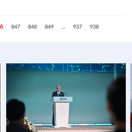
6
847
848
849
...
937
938