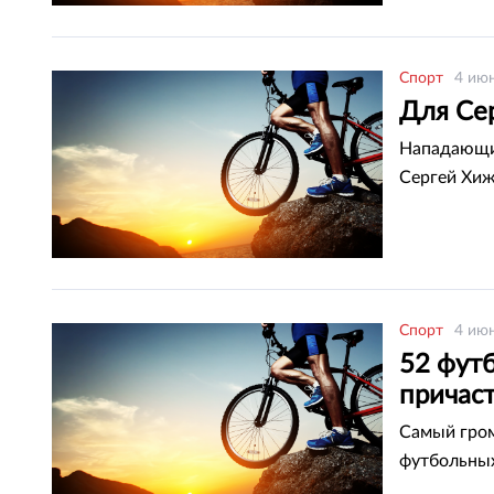
Спорт
4 июн
Для Се
Нападающий
Сергей Хиж
Спорт
4 июн
52 фут
причас
Самый гром
футбольных