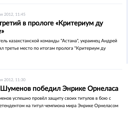
я 2012, 11:45
третий в прологе «Критериум ду
»
ель казахстанской команды "Астана", украинец Андрей
нял третье место по итогам пролога "Критериум ду
я 2012, 11:30
 Шуменов победил Энрике Орнеласа
енов успешно провёл защиту своих титулов в бою с
тендентом на титул чемпиона мира Энрике Орнеласом