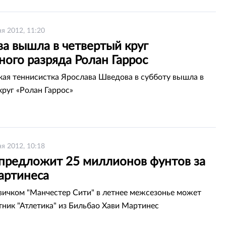
я 2012, 11:20
а вышла в четвертый круг
ого разряда Ролан Гаррос
кая теннисистка Ярослава Шведова в субботу вышла в
круг «Ролан Гаррос»
я 2012, 10:18
 предложит 25 миллионов фунтов за
артинеса
ичком "Манчестер Сити" в летнее межсезонье может
тник "Атлетика" из Бильбао Хави Мартинес