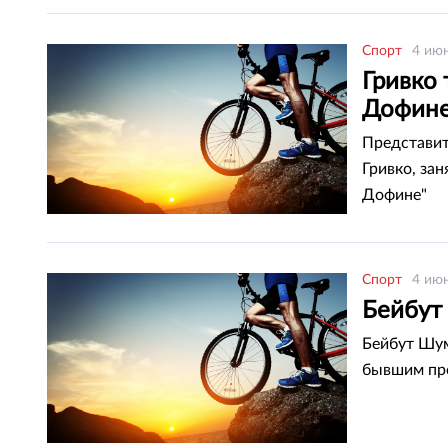
Спорт
4 июн
Гривко 
Дофине
Представит
Гривко, за
Дофине"
Спорт
4 июн
Бейбут
Бейбут Шум
бывшим пре