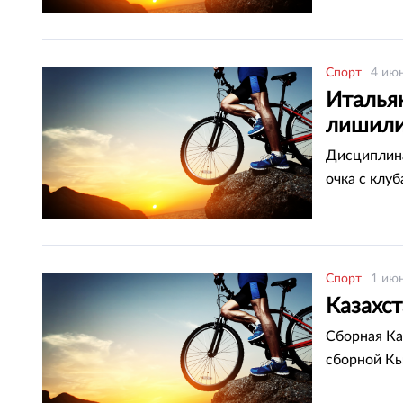
Спорт
4 июн
Италья
лишили
Дисциплина
очка с клуб
Спорт
1 июн
Казахс
Сборная Ка
сборной К