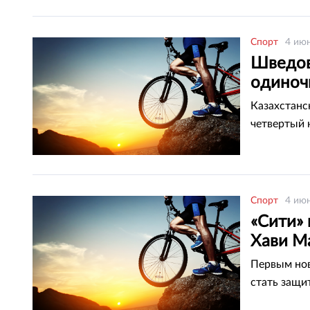
Спорт
4 июн
Шведов
одиночн
Казахстанс
четвертый 
Спорт
4 июн
«Сити»
Хави М
Первым нов
стать защи