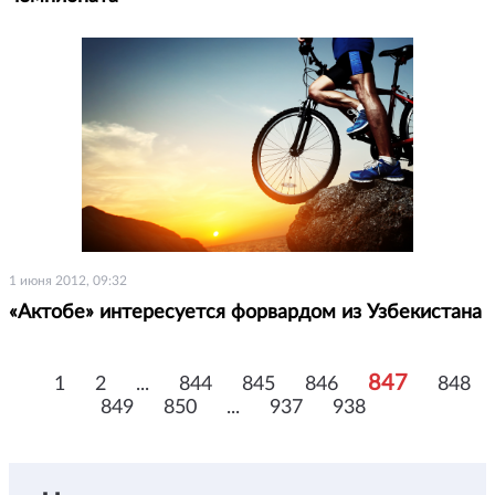
1 июня 2012, 09:32
«Актобе» интересуется форвардом из Узбекистана
847
1
2
...
844
845
846
848
849
850
...
937
938