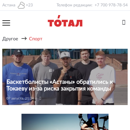
Астана
+23
Телефон редакции:
+7 700 978-78-54
→
Другое
Спорт
Баскетболисты «Астаны» обратились к
Токаеву из-за риска закрытия команды
07 августа, 21:24