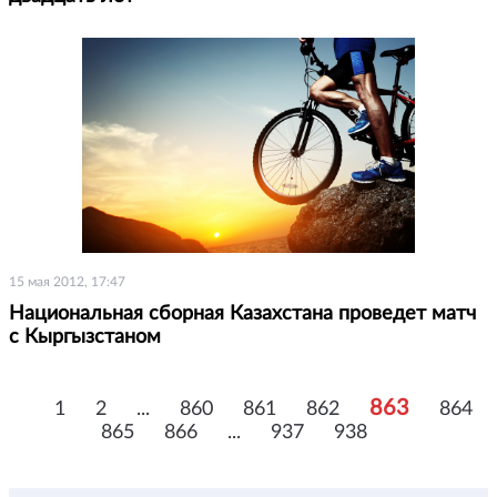
15 мая 2012, 17:47
Национальная сборная Казахстана проведет матч
с Кыргызстаном
863
1
2
...
860
861
862
864
865
866
...
937
938