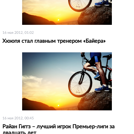
16 мая 2012, 01:02
Хююпя стал главным тренером «Байера»
16 мая 2012, 00:45
Райан Гиггз – лучший игрок Премьер-лиги за
двадцать лет