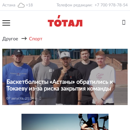
Астана
+18
Телефон редакции:
+7 700 978-78-54
→
Другое
Спорт
Баскетболисты «Астаны» обратились к
Токаеву из-за риска закрытия команды
07 августа, 21:24