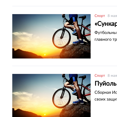
Спорт
8 мая
«Сункар
Футбольный
главного т
Спорт
8 мая
Пуйоль
Сборная Ис
своих защи