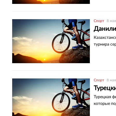
Спорт
8 мая
Данили
Казахстанс
турнира се
Спорт
8 мая
Турецк
Турецкая ф
которые по