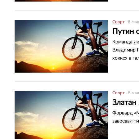
Спорт
8 мая
Путин о
Команда лю
Владимир П
хоккея в га
Спорт
8 мая
Златан
Форвард «М
завоевал т