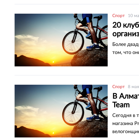
Спорт
10 ма
20 клу
органи
Более двад
том, что о
Спорт
8 мая
В Алма
Team
Сегодня в 
магазина Pr
велогонщик