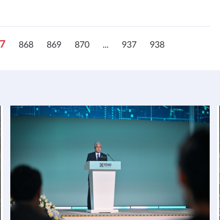
7
868
869
870
...
937
938