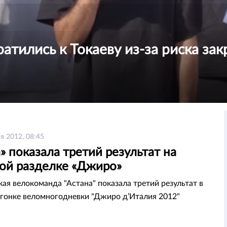
атились к Токаеву из-за риска за
я 2012, 08:45
» показала третий результат на
ой разделке «Джиро»
кая велокоманда "Астана" показала третий результат в
гонке веломногодневки "Джиро д’Италия 2012"