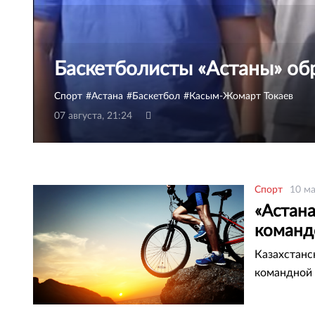
Баскетболисты «Астаны» обр
Спорт
Астана
Баскетбол
Касым-Жомарт Токаев
07 августа, 21:24
Спорт
10 ма
«Астана
команд
Казахстанс
командной 