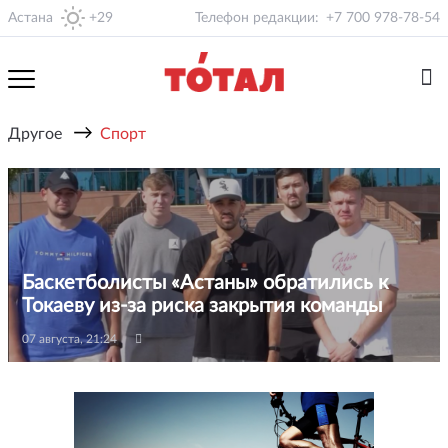
Астана
+29
Телефон редакции:
+7 700 978-78-54
→
Другое
Спорт
Баскетболисты «Астаны» обратились к
Токаеву из-за риска закрытия команды
07 августа, 21:24