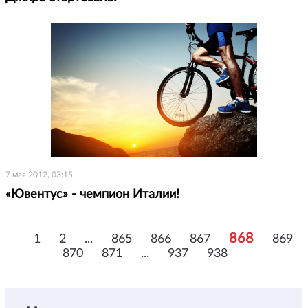
7 мая 2012, 03:15
«Ювентус» - чемпион Италии!
868
1
2
...
865
866
867
869
870
871
...
937
938