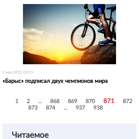
2 мая 2012, 03:13
«Барыс» подписал двух чемпионов мира
871
1
2
...
868
869
870
872
873
874
...
937
938
Читаемое