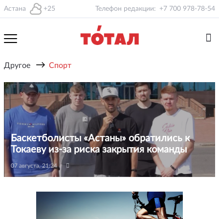
Астана
+25
Телефон редакции:
+7 700 978-78-54
→
Другое
Спорт
Баскетболисты «Астаны» обратились к
Токаеву из-за риска закрытия команды
07 августа, 21:24