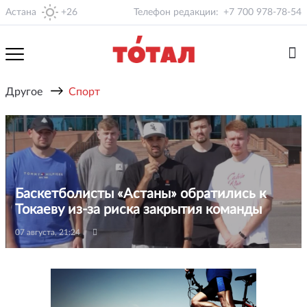
Астана
+26
Телефон редакции:
+7 700 978-78-54
→
Другое
Спорт
Баскетболисты «Астаны» обратились к
Токаеву из-за риска закрытия команды
07 августа, 21:24