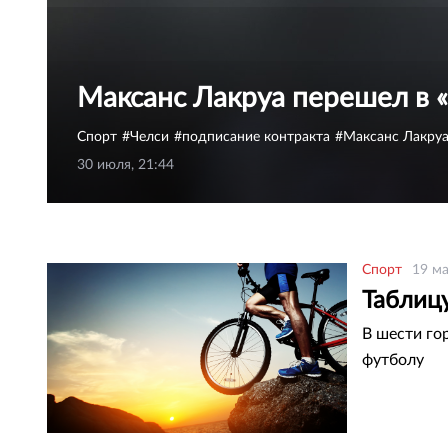
Максанс Лакруа перешел в 
Спорт
Челси
подписание контракта
Максанс Лакру
30 июля, 21:44
Спорт
19 ма
Таблиц
В шести го
футболу