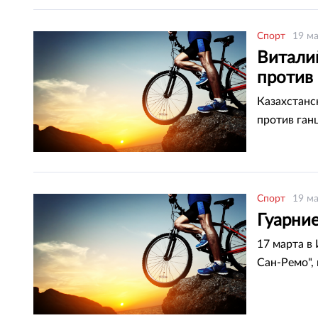
Спорт
19 ма
Витали
против
Казахстанс
против ган
Спорт
19 ма
Гуарние
17 марта в
Сан-Ремо",