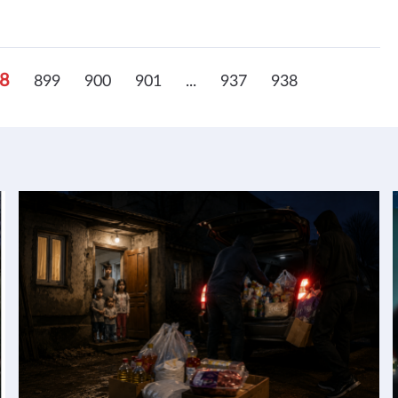
8
899
900
901
...
937
938