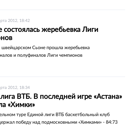
рта 2012, 18:42
е состоялась жеребьевка Лиги
нов
в швейцарском Сьоне прошла жеребьевка
налов и полуфиналов Лиги чемпионов
рта 2012, 18:34
лига ВТБ. В последней игре «Астана»
ла «Химки»
ельном туре Единой лиги ВТБ баскетбольный клуб
держал победу над подмосковными «Химками» - 84:73