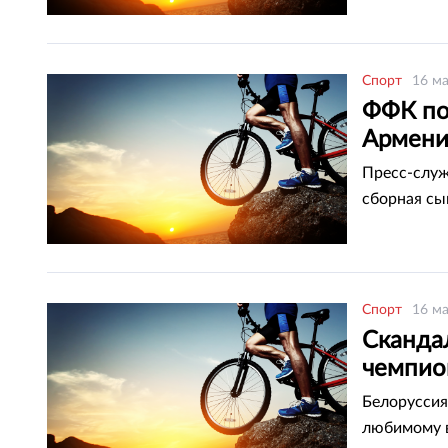
Спорт
16 ма
ФФК по
Армен
Пресс-служ
сборная сы
Спорт
16 ма
Сканда
чемпио
Белоруссия
любимому в