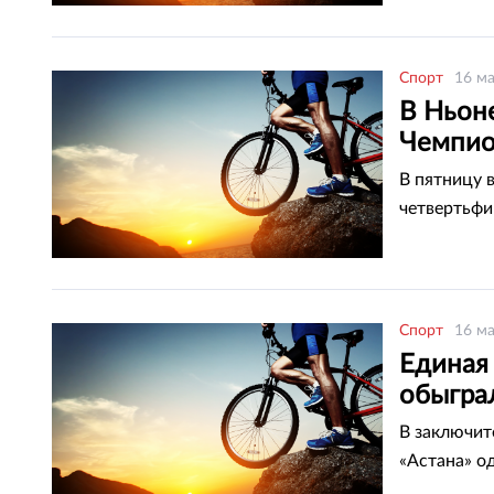
Спорт
16 ма
В Ньон
Чемпио
В пятницу 
четвертьфи
Спорт
16 ма
Единая 
обыгра
В заключит
«Астана» о