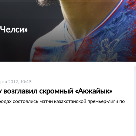
«Челси»
а
рта 2012, 10:49
у возглавил скромный «Акжайык»
родах состоялись матчи казахстанской премьер-лиги по