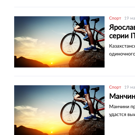
Спорт
19 ма
Яросла
серии I
Казахстанс
одиночного
Спорт
19 ма
Манчин
Манчини пр
удастся вы