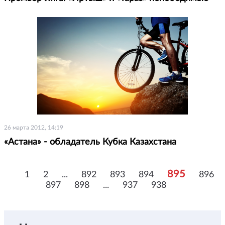
26 марта 2012, 14:19
«Астана» - обладатель Кубка Казахстана
895
1
2
...
892
893
894
896
897
898
...
937
938