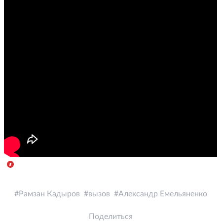
Рамзан Кадыров
вызов
Александр Емельяненко
Поделиться