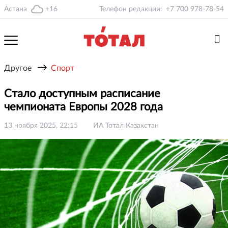
Астана
+16
Телефон редакции:
+7 700 978-78-54
→
Другое
Спорт
Стало доступным расписание
чемпионата Европы 2028 года
13 ноября 2025, 22:15
ИА Тотал Казахстан