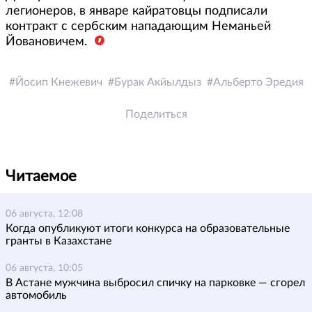
легионеров, в январе кайратовцы подписали
контракт с сербским нападающим Неманьей
Йовановичем.
Йосип Кнежевич
Бурак Акйылдыз
Альберто Эредия
Поделиться
Читаемое
06 августа, 12:08
Когда опубликуют итоги конкурса на образовательные
гранты в Казахстане
06 августа, 10:05
В Астане мужчина выбросил спичку на парковке — сгорел
автомобиль