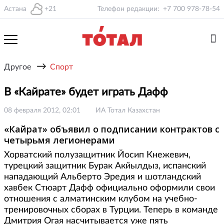
Астана
+21
Телефон редакции:
+7 700 978-78-54
→
Другое
Спорт
В «Кайрате» будет играть Дафф
08 февраля 2012, 02:01
ИА Тотал Казахстан
«Кайрат» объявил о подписании контрактов с
четырьмя легионерами
Хорватский полузащитник Йосип Кнежевич,
турецкий защитник Бурак Акйылдыз, испанский
нападающий Альберто Эредия и шотландский
хавбек Стюарт Дафф официально оформили свои
отношения с алматинским клубом на учебно-
тренировочных сборах в Турции. Теперь в команде
Дмитрия Огая насчитывается уже пять