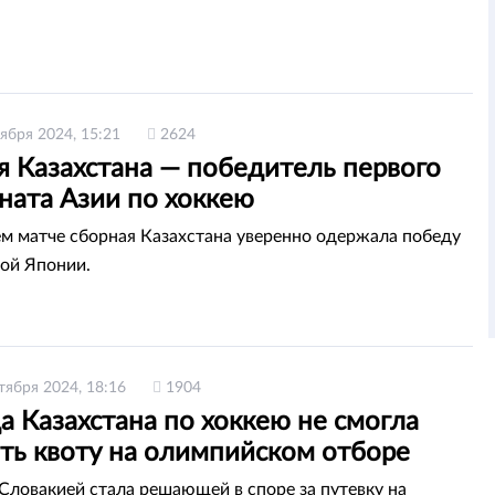
ября 2024, 15:21
2624
я Казахстана — победитель первого
ната Азии по хоккею
 матче сборная Казахстана уверенно одержала победу
ой Японии.
тября 2024, 18:16
1904
 Казахстана по хоккею не смогла
ать квоту на олимпийском отборе
 Словакией стала решающей в споре за путевку на