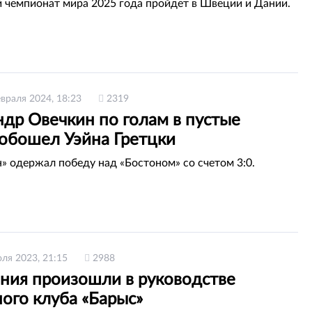
чемпионат мира 2025 года пройдет в Швеции и Дании.
враля 2024, 18:23
2319
ндр Овечкин по голам в пустые
 обошел Уэйна Гретцки
» одержал победу над «Бостоном» со счетом 3:0.
ля 2023, 21:15
2988
ния произошли в руководстве
ого клуба «Барыс»