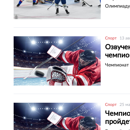
Олимпиаду
Спорт
13 ав
Озвучен
чемпио
Чемпионат P
Спорт
25 ма
Чемпио
пройде