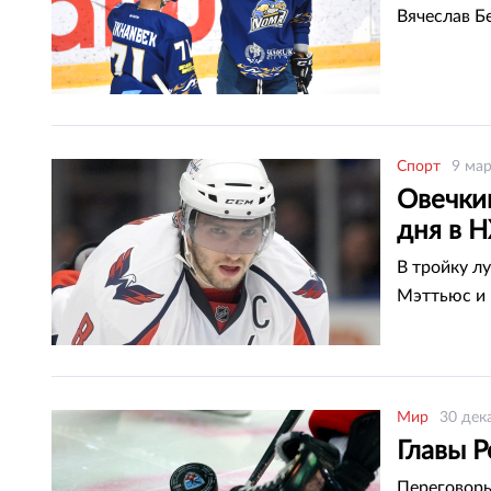
Вячеслав Б
Спорт
9 мар
Овечки
дня в 
В тройку л
Мэттьюс и 
Мир
30 дек
Главы Р
Переговоры