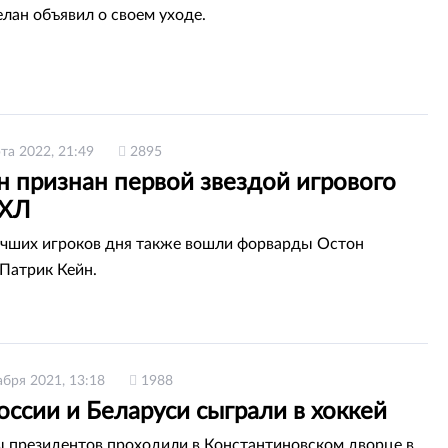
елан объявил о своем уходе.
та 2022, 21:49
2895
н признан первой звездой игрового
НХЛ
учших игроков дня также вошли форварды Остон
Патрик Кейн.
абря 2021, 13:18
1988
оссии и Беларуси сыграли в хоккей
 президентов проходили в Константиновском дворце в