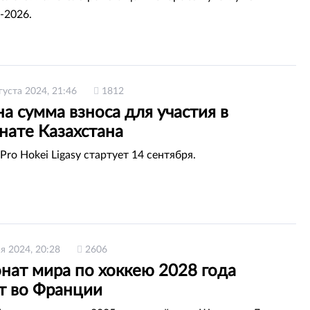
-2026.
густа 2024, 21:46
1812
а сумма взноса для участия в
нате Казахстана
ro Hokei Ligasy стартует 14 сентября.
я 2024, 20:28
2606
нат мира по хоккею 2028 года
т во Франции