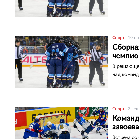
Спорт
10 но
Сборна
чемпио
В решающем
над команд
Спорт
2 сен
Команда
завоев
Встреча со