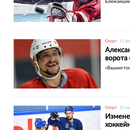
Ближайший 
Спорт
11 фе
Алекса
ворота
«Вашингтон
Спорт
25 ию
Измене
хоккейн