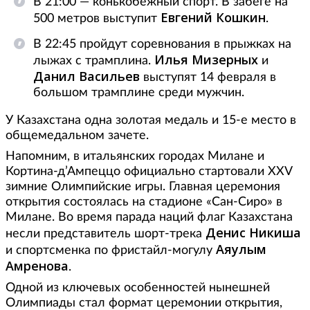
В 21:00 — конькобежный спорт. В забеге на
Евгений Кошкин
500 метров выступит
.
В 22:45 пройдут соревнования в прыжках на
Илья Мизерных
лыжах с трамплина.
и
Данил Васильев
выступят 14 февраля в
большом трамплине среди мужчин.
У Казахстана одна золотая медаль и 15-е место в
общемедальном зачете.
Напомним, в итальянских городах Милане и
Кортина-д’Ампеццо официально стартовали XXV
зимние Олимпийские игры. Главная церемония
открытия состоялась на стадионе «Сан-Сиро» в
Милане. Во время парада наций флаг Казахстана
Денис Никиша
несли представитель шорт-трека
Аяулым
и спортсменка по фристайл-могулу
Амренова
.
Одной из ключевых особенностей нынешней
Олимпиады стал формат церемонии открытия,