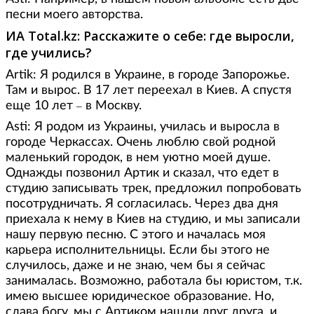
песни моего авторства.
ИА
Total
.
kz
: Расскажите о себе: где выросли,
где учились?
Artik: Я родился в Украине, в городе Запорожье.
Там и вырос. В 17 лет переехал в Киев. А спустя
еще 10 лет
в Москву.
–
Аsti: Я родом из Украины, училась и выросла в
городе Черкассах. Очень люблю свой родной
маленький городок, в нем уютно моей душе.
Однажды позвонил Артик и сказал, что едет в
студию записывать трек, предложил попробовать
посотрудничать. Я согласилась. Через два дня
приехала к нему в Киев на студию, и мы записали
нашу первую песню. С этого и началась моя
карьера исполнительницы. Если бы этого не
случилось, даже и не знаю, чем бы я сейчас
занималась. Возможно, работала бы юристом, т.к.
имею высшее юридическое образование. Но,
слава богу, мы с Артиком нашли друг друга, и