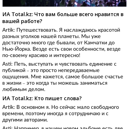
ИА
Total
.
kz
: Что вам больше всего нравится в
вашей работе?
Artik: Путешествовать. Я наслаждаюсь красотой
разных уголков нашей планеты. Мы уже
достаточно много где бывали, от Камчатки до
Нью-Йорка. Везде есть свои особенности, везде
по-своему красиво и интересно!
Asti: Петь, выступать и чувствовать единение с
публикой
это просто непередаваемые
–
ощущения. Мне кажется, самое большое счастье
в жизни
это когда ты можешь заниматься
–
любимым делом.
ИА
Total
.
kz
: Кто пишет слова?
Artik: В основном я. Но сейчас мало свободного
времени, поэтому иногда я сотрудничаю и с
другими авторами.
Asti: Например, в нашем новом альбоме есть две