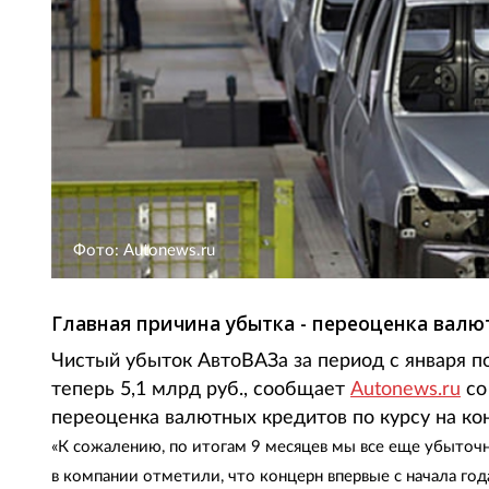
Фото: Autonews.ru
Главная причина убытка - переоценка валю
Чистый убыток АвтоВАЗа за период с января по
теперь 5,1 млрд руб., сообщает
Autonews.ru
со
переоценка валютных кредитов по курсу на ко
«К сожалению, по итогам 9 месяцев мы все еще убыточн
в компании отметили, что концерн впервые с начала го