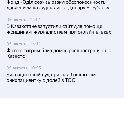
Фонд «Әділ сөз» выразил обеспокоенность
давлением на журналиста Динару Егеубаеву
05 августа, 14:01
В Казахстане запустили сайт для помощи
женщинам-журналисткам при онлайн-атаках
05 августа, 16:11
Фото с тигром близ домов распространяют в
Казнете
05 августа, 10:55
Кассационный суд признал банкротом
онкопациентку с долей в ТОО