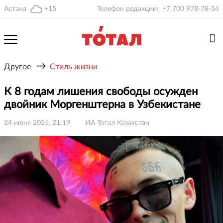
Астана
+15
Телефон редакции:
+7 700 978-78-54
→
Другое
Стиль жизни
К 8 годам лишения свободы осужден
двойник Моргенштерна в Узбекистане
24 июня 2025, 21:19
ИА Тотал Казахстан