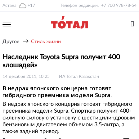
Астана
+17
Телефон редакции:
+7 700 978-78-54
→
Другое
Стиль жизни
Наследник Toyota Supra получит 400
«лошадей»
14 декабря 2011, 10:25
ИА Тотал Казахстан
В недрах японского концерна готовят
гибридного преемника модели Supra.
В недрах японского концерна готовят гибридного
преемника модели Supra. Спорткар получит 400-
сильную силовую установку с шестицилиндровым
бензиновым двигателем объемом 3,5-литра, а
также задний привод.