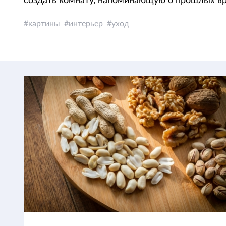
создать комнату, напоминающую о прошлых в
картины
интерьер
уход