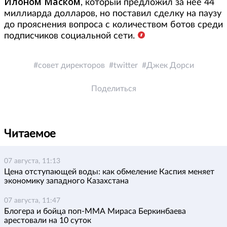
Илоном
Маском
, который предложил за нее 44
миллиарда долларов, но поставил сделку на паузу
до прояснения вопроса с количеством ботов среди
подписчиков социальной сети.
совет директоров
twitter
Джек Дорси
Поделиться
Читаемое
07 августа, 11:13
Цена отступающей воды: как обмеление Каспия меняет
экономику западного Казахстана
07 августа, 11:47
Блогера и бойца поп-ММА Мираса Беркинбаева
арестовали на 10 суток