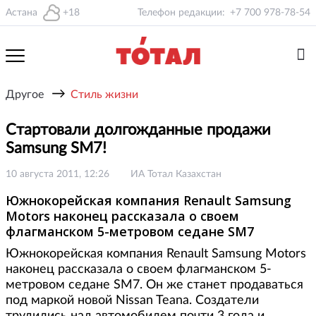
Астана
+18
Телефон редакции:
+7 700 978-78-54
→
Другое
Стиль жизни
Стартовали долгожданные продажи
Samsung SM7!
10 августа 2011, 12:26
ИА Тотал Казахстан
Южнокорейская компания Renault Samsung
Motors наконец рассказала о своем
флагманском 5-метровом седане SM7
Южнокорейская компания Renault Samsung Motors
наконец рассказала о своем флагманском 5-
метровом седане SM7. Он же станет продаваться
под маркой новой Nissan Teana. Создатели