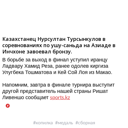
Фото: http://www.sports.kz/
Казахстанец Нурсултан Турсынкулов в
соревнованиях по ушу-саньда на Азиаде в
Инчхоне завоевал бронзу.
В борьбе за выход в финал уступил иранцу
Ладвару Хамид Реза, ранее одолев киргиза
Улугбека Тошматова и Кей Сой Лоя из Макао.
Напомним, завтра в финале турнира выступит
другой представитель нашей страны Ришат
Ливеншо сообщает
sports.kz
http://www.sports.kz/news/ushuist-
nursultan-
tursyinkulov-
копилка
медаль
сборная
zavoeval-