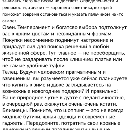
занимать. Чего же Весам не достает? Определенности и
решимости, а значит — хорошего советчика, который
поможет вовремя остановиться и указать пальчиком на «то
самое».
Овен. Темперамент и богатсво выбора подтолкнут
вас к ярким цветам и неожиданным формам.
Покупки несомненно поднимут настроение и
придадут сил для поиска решений в любой
жизненной сфере. Тут главное — не переборщить,
чтоб не раздаривать после «лишние» платья или
не самые удобные туфли.
Телец. Будучи человеком прагматичным и
взвешеным, вы разумеется уже сейчас планируете
что купить к зиме и даже заглядываетесь на
возможные новогодние подарки? И правильно!
Ваше природное чутье в дуэте с педантичностью,
в очередной раз, окажутся очень-очень кстати.
Близнецы. Помните, что шоппинг — это не всегда
модные бутики, яркая одежда и современные
гаджеты. Передохните, потратить свои кровные
денежки на вечный праздник жизни вы еще