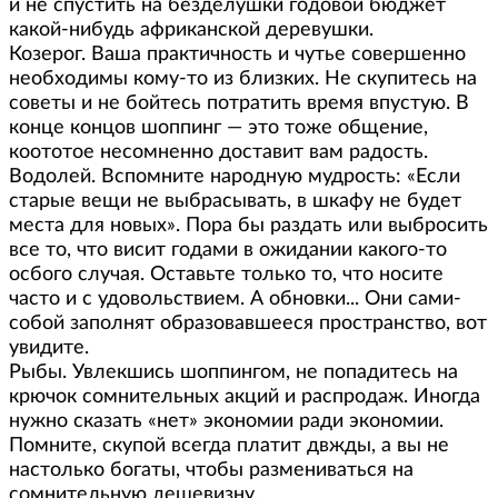
и не спустить на безделушки годовой бюджет
какой-нибудь африканской деревушки.
Козерог. Ваша практичность и чутье совершенно
необходимы кому-то из близких. Не скупитесь на
советы и не бойтесь потратить время впустую. В
конце концов шоппинг — это тоже общение,
коототое несомненно доставит вам радость.
Водолей. Вспомните народную мудрость: «Если
старые вещи не выбрасывать, в шкафу не будет
места для новых». Пора бы раздать или выбросить
все то, что висит годами в ожидании какого-то
осбого случая. Оставьте только то, что носите
часто и с удовольствием. А обновки... Они сами-
собой заполнят образовавшееся пространство, вот
увидите.
Рыбы. Увлекшись шоппингом, не попадитесь на
крючок сомнительных акций и распродаж. Иногда
нужно сказать «нет» экономии ради экономии.
Помните, скупой всегда платит двжды, а вы не
настолько богаты, чтобы размениваться на
сомнительную дешевизну.