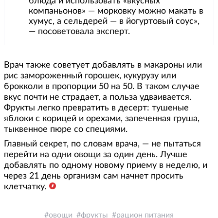
блюда и использовать «вкусных
компаньонов» — морковку можно макать в
хумус, а сельдерей — в йогуртовый соус»,
— посоветовала эксперт.
Врач также советует добавлять в макароны или
рис замороженный горошек, кукурузу или
брокколи в пропорции 50 на 50. В таком случае
вкус почти не страдает, а польза удваивается.
Фрукты легко превратить в десерт: тушеные
яблоки с корицей и орехами, запеченная груша,
тыквенное пюре со специями.
Главный секрет, по словам врача, — не пытаться
перейти на одни овощи за один день. Лучше
добавлять по одному новому приему в неделю, и
через 21 день организм сам начнет просить
клетчатку.
овощи
фрукты
рацион питания