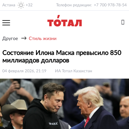
Астана
+32
Телефон редакции:
+7 700 978-78-54
→
Другое
Стиль жизни
Состояние Илона Маска превысило 850
миллиардов долларов
04 февраля 2026, 21:19
ИА Тотал Казахстан