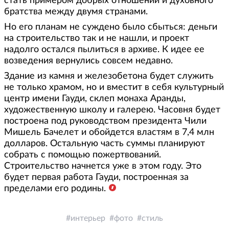
стать примером добрых отношений и духовного
братства между двумя странами.
Но его планам не суждено было сбыться: деньги
на строительство так и не нашли, и проект
надолго остался пылиться в архиве. К идее ее
возведения вернулись совсем недавно.
Здание из камня и железобетона будет служить
не только храмом, но и вместит в себя культурный
центр имени Гауди, склеп монаха Аранды,
художественную школу и галерею. Часовня будет
построена под руководством президента Чили
Мишель Бачелет и обойдется властям в 7,4 млн
долларов. Остальную часть суммы планируют
собрать с помощью пожертвований.
Строительство начнется уже в этом году. Это
будет первая работа Гауди, построенная за
пределами его родины.
интерьер
фото
стиль