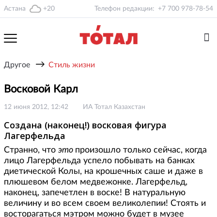
Астана
+20
Телефон редакции:
+7 700 978-78-54
→
Другое
Стиль жизни
Восковой Карл
12 июня 2012, 12:42
ИА Тотал Казахстан
Создана (наконец!) восковая фигура
Лагерфельда
Странно, что
это
произошло только сейчас, когда
лицо Лагерфельда успело побывать на банках
диетической Колы, на крошечных саше и даже в
плюшевом белом медвежонке. Лагерфельд,
наконец, запечетлен в воске! В натуральную
величину и во всем своем великолепии! Стоять и
восторагаться мэтром можно будет в музее